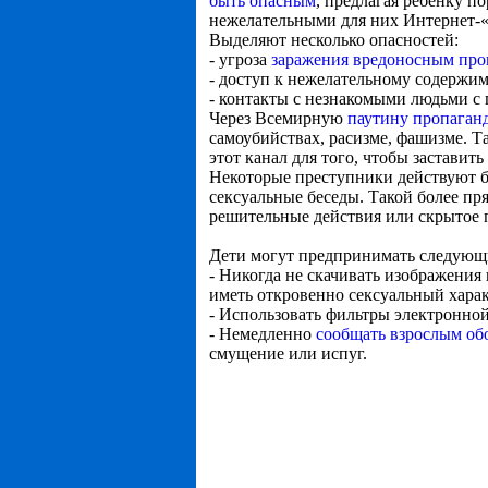
быть опасным
, предлагая ребенку п
нежелательными для них Интернет-«
Выделяют несколько опасностей:
- угроза
заражения вредоносным пр
- доступ к нежелательному содержи
- контакты с незнакомыми людьми с
Через Всемирную
паутину пропаган
самоубийствах, расизме, фашизме. 
этот канал для того, чтобы застави
Некоторые преступники действуют бы
сексуальные беседы. Такой более п
решительные действия или скрытое 
Дети могут предпринимать следующ
- Никогда не скачивать изображения
иметь откровенно сексуальный харак
- Использовать фильтры электронно
- Немедленно
сообщать взрослым обо
смущение или испуг.