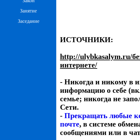
Закон
Занятие
Заседание
ИСТОЧНИКИ:
http://ulybkasalym.ru/б
интернете/
- Никогда и никому в 
информацию о себе (вк
семье; никогда не зап
Сети.
-
Прекращать любые ко
почте
, в системе обме
сообщениями или в чат