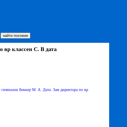
 вр классен С. В дата
гимназии Беккер М. А. Дата: Зам директора по вр