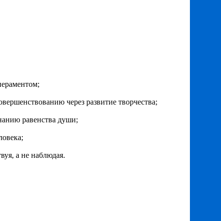
мпераментом;
мосовершенствованию через развитие творчества;
знанию равенства души;
ловека;
вуя, а не наблюдая.