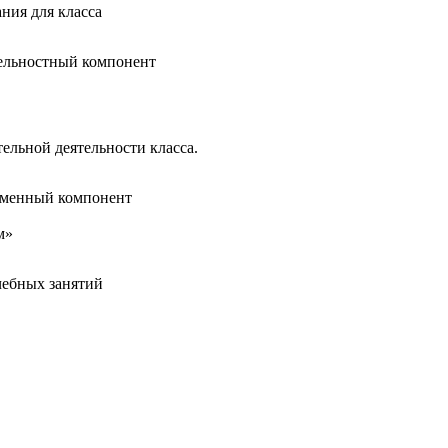
ния для класса
ельностный компонент
ельной деятельности класса.
еменный компонент
м»
учебных занятий