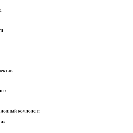
а
ти
лектива
ных
ционный компонент
чи»