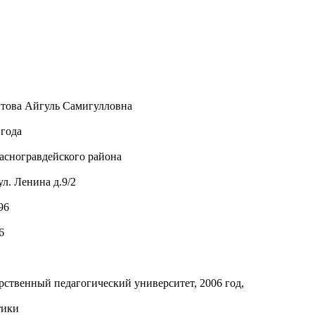
итова Айгуль Самигулловна
 года
асногравдейского района
л. Ленина д.9/2
96
6
рственный педагогический университет, 2006 год,
тики