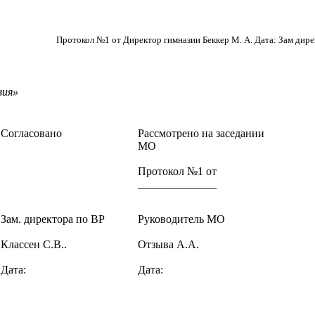
Протокол №1 от Директор гимназии Беккер М. А. Дата: Зам дирек
зия»
Согласовано
Рассмотрено на заседании
МО
Протокол №1 от
______________
Зам. директора по ВР
Руководитель МО
Классен С.В..
Отзыва А.А.
Дата:
Дата: