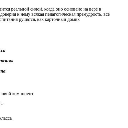
вится реальной силой, когда оно основано на вере в
з доверия к нему всякая педагогическая премудрость, все
спитания рушатся, как карточный домик
сса
назия»
вна
повой компонент
!»
класса