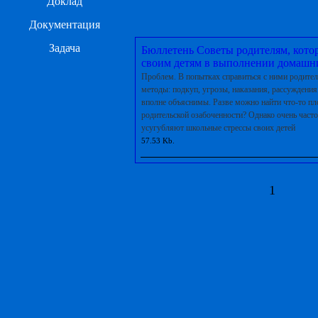
Доклад
Документация
Задача
Бюллетень Советы родителям, кото
своим детям в выполнении домашн
Проблем. В попытках справиться с ними родите
методы: подкуп, угрозы, наказания, рассуждени
вполне объяснимы. Разве можно найти что-то пл
родительской озабоченности? Однако очень часто
усугубляют школьные стрессы своих детей
57.53 Kb.
1